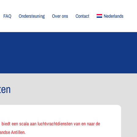
FAQ
Ondersteuning
Over ons
Contact
Nederlands
ten
biedt een scala aan luchtvrachtdiensten van en naar de
andse Antillen.