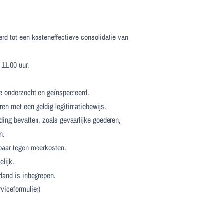
d tot een kosteneffectieve consolidatie van
 11.00 uur.
e onderzocht en geïnspecteerd.
ren met een geldig legitimatiebewijs.
ing bevatten, zoals gevaarlijke goederen,
n.
gbaar tegen meerkosten.
lijk.
rland is inbegrepen.
rviceformulier)