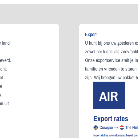
Export
r land
U kunt bij ons uw goederen e
zowel per lucht- als zeevrach
leverd.
Onze exportservice stelt je i
cht.
familie en vrienden te sturen
et
zijn. Wij brengen uw pakket t
se
s.
n uit