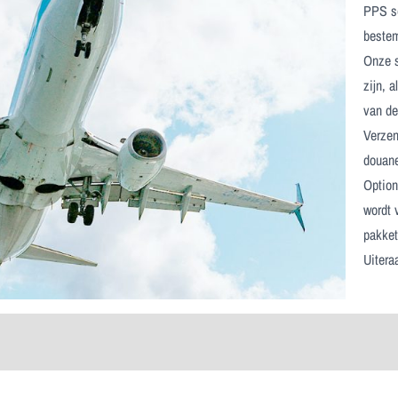
PPS se
bestem
Onze s
zijn, 
van de
Verzen
douan
Option
wordt 
pakket
Uitera